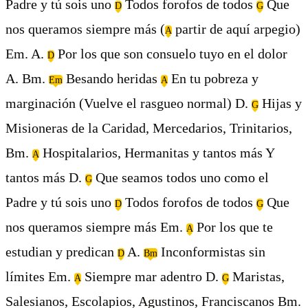
Padre y tú sois uno
Todos forofos de todos
Que
D
G
nos queramos siempre más (
partir de aquí arpegio)
A
Em. A.
Por los que son consuelo tuyo en el dolor
D
A. Bm.
Besando heridas
En tu pobreza y
Em
A
marginación (Vuelve el rasgueo normal) D.
Hijas y
G
Misioneras de la Caridad, Mercedarios, Trinitarios,
Bm.
Hospitalarios, Hermanitas y tantos más Y
A
tantos más D.
Que seamos todos uno como el
G
Padre y tú sois uno
Todos forofos de todos
Que
D
G
nos queramos siempre más Em.
Por los que te
A
estudian y predican
A.
Inconformistas sin
D
Bm
límites Em.
Siempre mar adentro D.
Maristas,
A
G
Salesianos, Escolapios, Agustinos, Franciscanos Bm.