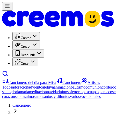
Cantar
Crecer
Descubrir
Crear
Cancionero del día para Misa
Cancionero
Artistas
Todos
adoracion
adviento
aleluya
animacion
bautismo
comunion
cordero
santo
gloria
maria
meditacion
navidad
ninos
ofertorio
pascua
paz
pentecost
corazon
salida
salmo
santo
santos y difuntos
varios
vocacionales
Cancionero