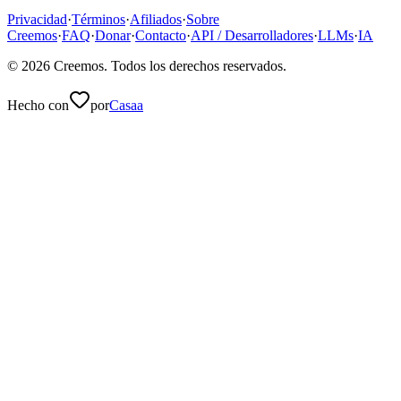
Privacidad
·
Términos
·
Afiliados
·
Sobre
Creemos
·
FAQ
·
Donar
·
Contacto
·
API / Desarrolladores
·
LLMs
·
IA
©
2026
Creemos
. Todos los derechos reservados.
Hecho con
por
Casaa