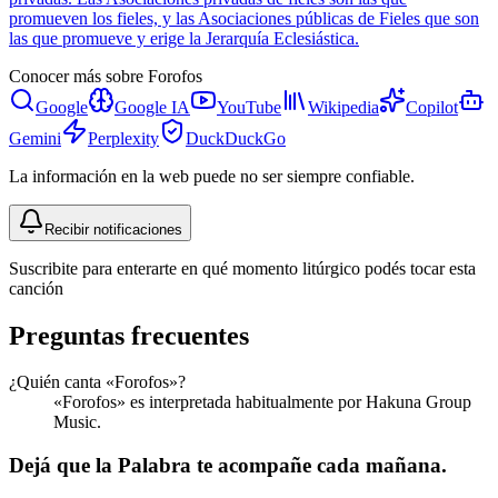
promueven los fieles, y las Asociaciones públicas de Fieles que son
las que promueve y erige la Jerarquía Eclesiástica.
Conocer más sobre
Forofos
Google
Google IA
YouTube
Wikipedia
Copilot
Gemini
Perplexity
DuckDuckGo
La información en la web puede no ser siempre confiable.
Recibir notificaciones
Suscribite para enterarte en qué momento litúrgico podés tocar esta
canción
Preguntas frecuentes
¿Quién canta «Forofos»?
«Forofos» es interpretada habitualmente por Hakuna Group
Music.
Dejá que la Palabra te acompañe cada mañana.