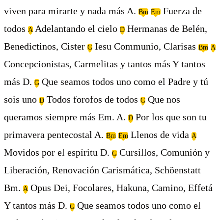
viven para mirarte y nada más A.
Fuerza de
Bm
Em
todos
Adelantando el cielo
Hermanas de Belén,
A
D
Benedictinos, Cister
Iesu Communio, Clarisas
G
Bm
A
Concepcionistas, Carmelitas y tantos más Y tantos
más D.
Que seamos todos uno como el Padre y tú
G
sois uno
Todos forofos de todos
Que nos
D
G
queramos siempre más Em. A.
Por los que son tu
D
primavera pentecostal A.
Llenos de vida
Bm
Em
A
Movidos por el espíritu D.
Cursillos, Comunión y
G
Liberación, Renovación Carismática, Schöenstatt
Bm.
Opus Dei, Focolares, Hakuna, Camino, Effetá
A
Y tantos más D.
Que seamos todos uno como el
G