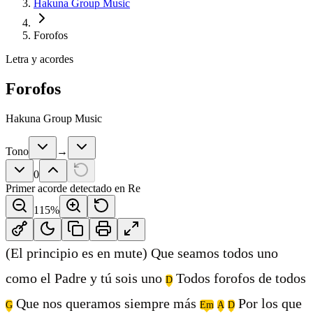
Hakuna Group Music
Forofos
Letra y acordes
Forofos
Hakuna Group Music
Tono
→
0
Primer acorde detectado en
Re
115
%
(El principio es en mute) Que seamos todos uno
como el Padre y tú sois uno
Todos forofos de todos
D
Que nos queramos siempre más
Por los que
G
Em
A
D