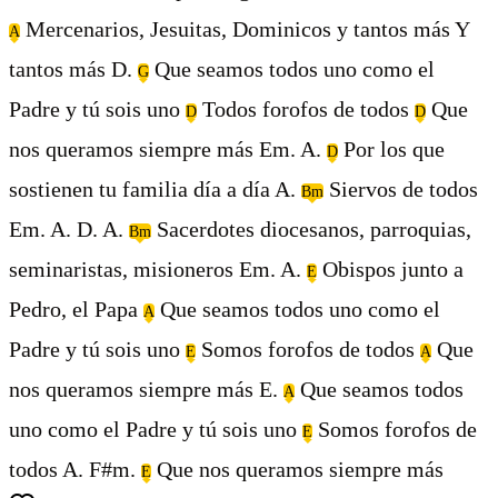
Mercenarios, Jesuitas, Dominicos y tantos más Y
A
tantos más D.
Que seamos todos uno como el
G
Padre y tú sois uno
Todos forofos de todos
Que
D
D
nos queramos siempre más Em. A.
Por los que
D
sostienen tu familia día a día A.
Siervos de todos
Bm
Em. A. D. A.
Sacerdotes diocesanos, parroquias,
Bm
seminaristas, misioneros Em. A.
Obispos junto a
E
Pedro, el Papa
Que seamos todos uno como el
A
Padre y tú sois uno
Somos forofos de todos
Que
E
A
nos queramos siempre más E.
Que seamos todos
A
uno como el Padre y tú sois uno
Somos forofos de
E
todos A. F#m.
Que nos queramos siempre más
E