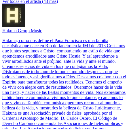
Ver todas en el artista
(
43
más)
Hakuna Group Music
Hakuna, como nos define el Papa Francisco es una familia
eucarística que nace en Río de Janeiro en la JMJ de 2013 Cristianos
que juntos seguimos a Cristo, compartiendo un estilo de vida que
aprendemos arrodillados ante Cristo Hostia. Y así aprendemos a
vivir arrodillados ante el prójimo, ante la vida y ante el mundo.
Creamos espacios de vida en los que contagiamos la Vida.
Disfrutamos de todo -aun de lo que el mundo desprecia- porque
todo es bueno, y así glorificamos a Dios. Deseamos colaborar con el
Espíritu para transfigurar todas las realidades. Tenemos el empeño
de vivir con alegre cara de resucitados. Queremos hacer de la vida
una fiesta, y hacer de las fiestas momentos de vida. Nos expresamos
habitualmente con música: vivimos lo que cantamos y cantamos lo
que vivimos. También con música queremos recordar al mundo la
belleza de la vida, y mostrarles la belleza de Cristo Jurídicamente,
Hakuna es una Asociación privada de fieles, aprobada por el
Cardenal Arzobispo de Madrid, D. Carlos Osoro. El Código de
Derecho Canónico contempla las Asociaciones de fieles públicas y
privadas. Las Asociaciones privadas de fieles son las que