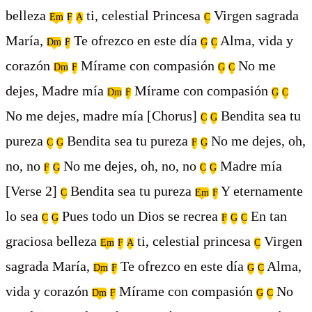
belleza
ti, celestial Princesa
Virgen sagrada
Em
F
A
C
María,
Te ofrezco en este día
Alma, vida y
Dm
F
G
C
corazón
Mírame con compasión
No me
Dm
F
G
C
dejes, Madre mía
Mírame con compasión
Dm
F
G
C
No me dejes, madre mía [Chorus]
Bendita sea tu
C
G
pureza
Bendita sea tu pureza
No me dejes, oh,
C
G
F
G
no, no
No me dejes, oh, no, no
Madre mía
F
G
C
G
[Verse 2]
Bendita sea tu pureza
Y eternamente
C
Em
F
lo sea
Pues todo un Dios se recrea
En tan
C
G
F
G
C
graciosa belleza
ti, celestial princesa
Virgen
Em
F
A
C
sagrada María,
Te ofrezco en este día
Alma,
Dm
F
G
C
vida y corazón
Mírame con compasión
No
Dm
F
G
C