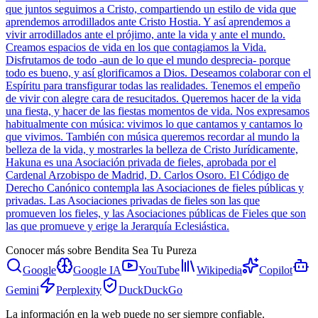
que juntos seguimos a Cristo, compartiendo un estilo de vida que
aprendemos arrodillados ante Cristo Hostia. Y así aprendemos a
vivir arrodillados ante el prójimo, ante la vida y ante el mundo.
Creamos espacios de vida en los que contagiamos la Vida.
Disfrutamos de todo -aun de lo que el mundo desprecia- porque
todo es bueno, y así glorificamos a Dios. Deseamos colaborar con el
Espíritu para transfigurar todas las realidades. Tenemos el empeño
de vivir con alegre cara de resucitados. Queremos hacer de la vida
una fiesta, y hacer de las fiestas momentos de vida. Nos expresamos
habitualmente con música: vivimos lo que cantamos y cantamos lo
que vivimos. También con música queremos recordar al mundo la
belleza de la vida, y mostrarles la belleza de Cristo Jurídicamente,
Hakuna es una Asociación privada de fieles, aprobada por el
Cardenal Arzobispo de Madrid, D. Carlos Osoro. El Código de
Derecho Canónico contempla las Asociaciones de fieles públicas y
privadas. Las Asociaciones privadas de fieles son las que
promueven los fieles, y las Asociaciones públicas de Fieles que son
las que promueve y erige la Jerarquía Eclesiástica.
Conocer más sobre
Bendita Sea Tu Pureza
Google
Google IA
YouTube
Wikipedia
Copilot
Gemini
Perplexity
DuckDuckGo
La información en la web puede no ser siempre confiable.