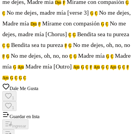
me dejes, Madre mía
Mírame con compasión
Dm
F
G
No me dejes, madre mía [verse 3]
No me dejes,
C
G
C
Madre mía
Mírame con compasión
No me
Dm
F
G
C
dejes, madre mía [Chorus]
Bendita sea tu pureza
C
G
Bendita sea tu pureza
No me dejes, oh, no, no
C
G
F
G
No me dejes, oh, no, no
Madre mía
Madre
F
G
C
G
G
C
mía
Madre mía [Outro]
G
Am
Am
G
C
F
Am
G
C
Am
G
C
F
Am
G
C
G
C
Dale Me Gusta
1
1
Guardar en lista
Ingresar