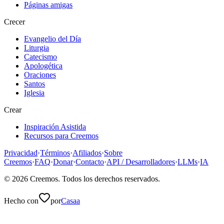
Páginas amigas
Crecer
Evangelio del Día
Liturgia
Catecismo
Apologética
Oraciones
Santos
Iglesia
Crear
Inspiración Asistida
Recursos para Creemos
Privacidad
·
Términos
·
Afiliados
·
Sobre
Creemos
·
FAQ
·
Donar
·
Contacto
·
API / Desarrolladores
·
LLMs
·
IA
©
2026
Creemos
. Todos los derechos reservados.
Hecho con
por
Casaa