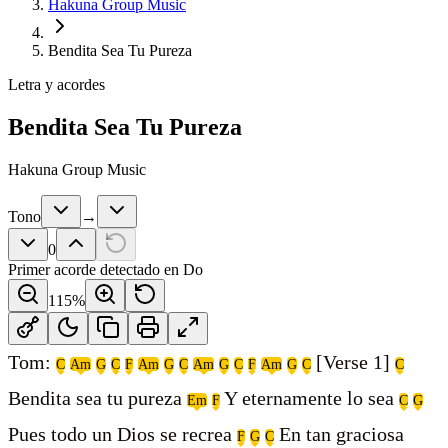
Hakuna Group Music
Bendita Sea Tu Pureza
Letra y acordes
Bendita Sea Tu Pureza
Hakuna Group Music
Tono
→
0
Primer acorde detectado en
Do
115
%
Tom:
[Verse 1]
C
Am
G
C
F
Am
G
C
Am
G
C
F
Am
G
C
C
Bendita sea tu pureza
Y eternamente lo sea
Em
F
C
G
Pues todo un Dios se recrea
En tan graciosa
F
G
C