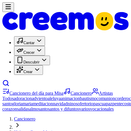
Cantar
Crecer
Descubrir
Crear
Cancionero del día para Misa
Cancionero
Artistas
Todos
adoracion
adviento
aleluya
animacion
bautismo
comunion
cordero
santo
gloria
maria
meditacion
navidad
ninos
ofertorio
pascua
paz
pentecost
corazon
salida
salmo
santo
santos y difuntos
varios
vocacionales
Cancionero