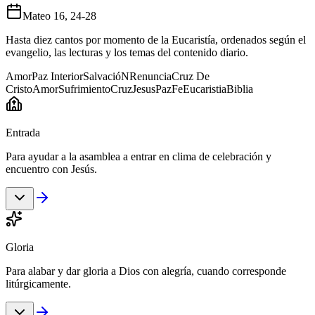
Mateo 16, 24-28
Hasta diez cantos por momento de la Eucaristía, ordenados según el
evangelio, las lecturas y los temas del contenido diario.
Amor
Paz Interior
SalvacióN
Renuncia
Cruz De
Cristo
Amor
Sufrimiento
Cruz
Jesus
Paz
Fe
Eucaristia
Biblia
Entrada
Para ayudar a la asamblea a entrar en clima de celebración y
encuentro con Jesús.
Gloria
Para alabar y dar gloria a Dios con alegría, cuando corresponde
litúrgicamente.