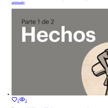
animado
2
2