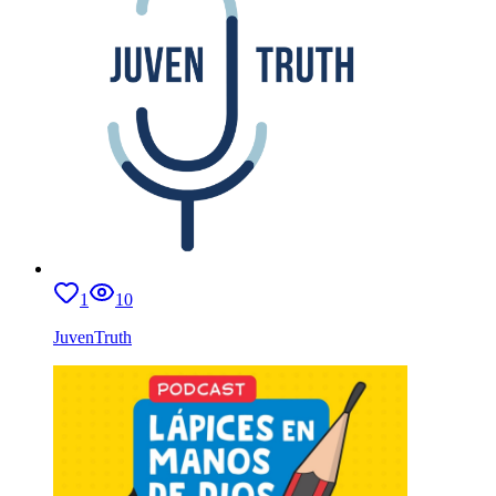
1
10
JuvenTruth