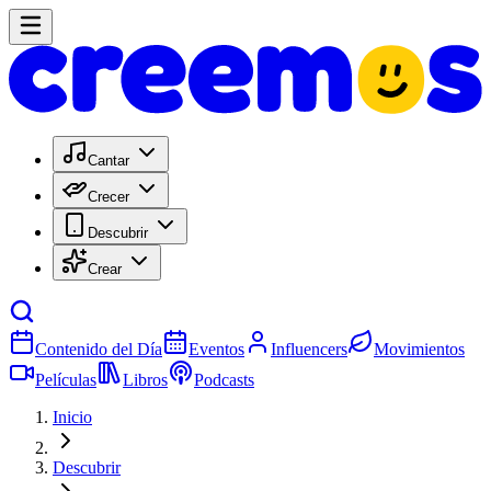
Cantar
Crecer
Descubrir
Crear
Contenido del Día
Eventos
Influencers
Movimientos
Películas
Libros
Podcasts
Inicio
Descubrir