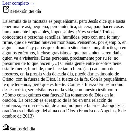
Leer completo →
Reflexión del día
La semilla de la mostaza es pequeñísima, pero Jesús dice que basta
tener una fe así, pequeña, pero auténtica, sincera, para hacer cosas
humanamente imposibles, impensables. ¡Y es verdad! Todos
conocemos a personas sencillas, humildes, pero con una fe muy
firme, que de verdad mueven montañas. Pensemos, por ejemplo, en
algunas mamás y papás que afrontan situaciones muy difíciles; o en
algunos enfermos, incluso gravísimos, que transmiten serenidad a
quien va a visitarles. Estas personas, precisamente por su fe, no
presumen de lo que hacen (…) Cuánta gente entre nosotros tiene
esta fe fuerte, humilde, que hace tanto bien. (…) cada uno de
nosotros, en la propia vida de cada día, puede dar testimonio de
Cristo, con la fuerza de Dios, la fuerza de la fe. Con la pequeñísima
fe que tenemos, pero que es fuerte. Con esta fuerza dar testimonio
de Jesucristo, ser cristianos con la vida, con nuestro testimonio.
¿Cómo conseguimos esta fuerza? La tomamos de Dios en la
oración. La oración es el respiro de la fe: en una relación de
confianza, en una relación de amor, no puede faltar el diálogo, y la
oración es el diálogo del alma con Dios. (Francisco - Angelus, 6 de
octubre de 2013)
Santos del día