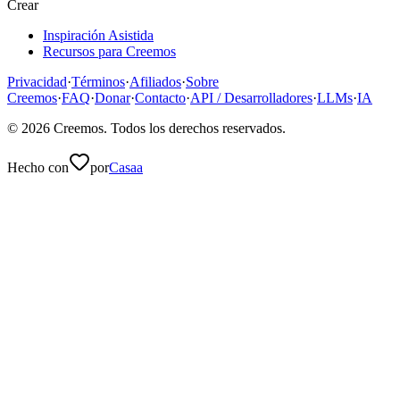
Crear
Inspiración Asistida
Recursos para Creemos
Privacidad
·
Términos
·
Afiliados
·
Sobre
Creemos
·
FAQ
·
Donar
·
Contacto
·
API / Desarrolladores
·
LLMs
·
IA
©
2026
Creemos
. Todos los derechos reservados.
Hecho con
por
Casaa