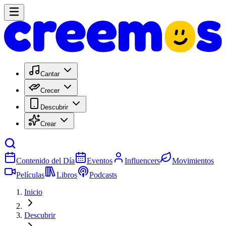
Cantar
Crecer
Descubrir
Crear
Contenido del Día
Eventos
Influencers
Movimientos
Películas
Libros
Podcasts
Inicio
Descubrir