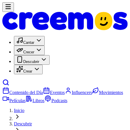
Cantar
Crecer
Descubrir
Crear
Contenido del Día
Eventos
Influencers
Movimientos
Películas
Libros
Podcasts
Inicio
Descubrir