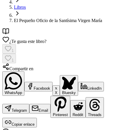
Libros
El Pequeño Oficio de la Santísima Virgen María
¿Te gusta este libro?
1
1
Compartir en
Facebook
LinkedIn
WhatsApp
X
Bluesky
Telegram
Email
Pinterest
Reddit
Threads
Copiar enlace