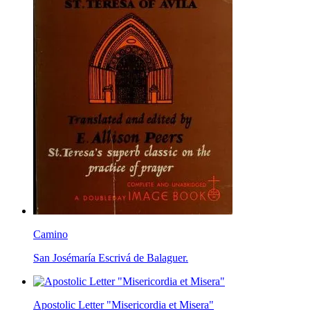
Camino
San Josémaría Escrivá de Balaguer.
Apostolic Letter "Misericordia et Misera"