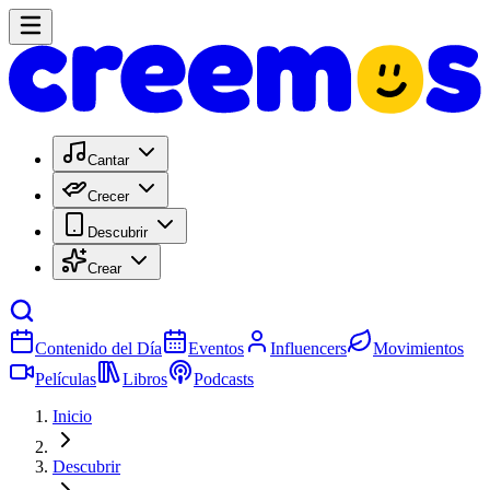
Cantar
Crecer
Descubrir
Crear
Contenido del Día
Eventos
Influencers
Movimientos
Películas
Libros
Podcasts
Inicio
Descubrir