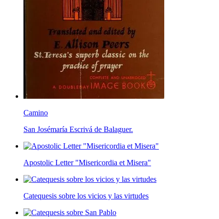
Camino
San Josémaría Escrivá de Balaguer.
Apostolic Letter "Misericordia et Misera"
Catequesis sobre los vicios y las virtudes