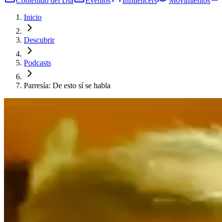
Contenido del Día
Eventos
Influencers
Movimientos
Inicio
Descubrir
Podcasts
Parresía: De esto sí se habla