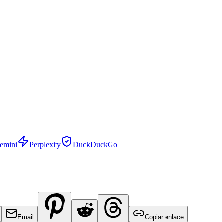
emini
Perplexity
DuckDuckGo
Email
Copiar enlace