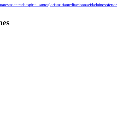
cuaresma
entrada
espiritu santo
gloria
maria
meditacion
navidad
ninos
ofertor
nes