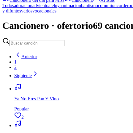
Cancionero del día para Misa
Cancionero
Artistas
Todos
adoracion
adviento
aleluya
animacion
bautismo
comunion
cordero
y difuntos
varios
vocacionales
Cancionero · ofertorio
69
cancio
Anterior
1
2
Siguiente
Ya No Eres Pan Y Vino
Popular
2