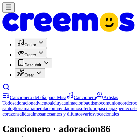
Cantar
Crecer
Descubrir
Crear
Cancionero del día para Misa
Cancionero
Artistas
Todos
adoracion
adviento
aleluya
animacion
bautismo
comunion
cordero
santo
gloria
maria
meditacion
navidad
ninos
ofertorio
pascua
paz
pentecost
corazon
salida
salmo
santo
santos y difuntos
varios
vocacionales
Cancionero · adoracion
86