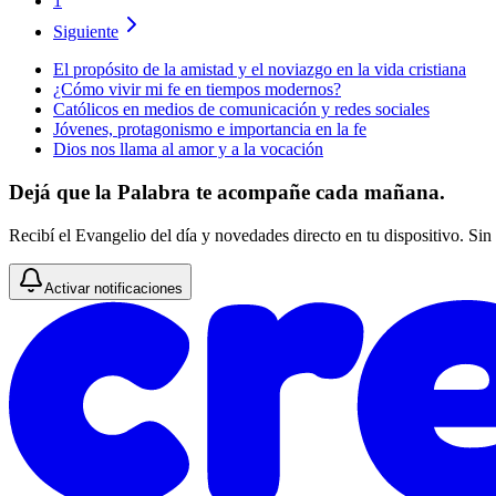
1
Siguiente
El propósito de la amistad y el noviazgo en la vida cristiana
¿Cómo vivir mi fe en tiempos modernos?
Católicos en medios de comunicación y redes sociales
Jóvenes, protagonismo e importancia en la fe
Dios nos llama al amor y a la vocación
Dejá que la Palabra te acompañe cada mañana.
Recibí el Evangelio del día y novedades directo en tu dispositivo. Sin
Activar notificaciones