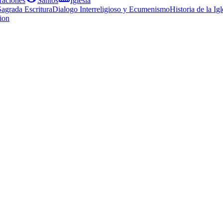
raciones
Santos
Iglesia
Sagrada Escritura
Dialogo Interreligioso y Ecumenismo
Historia de la Igl
ion