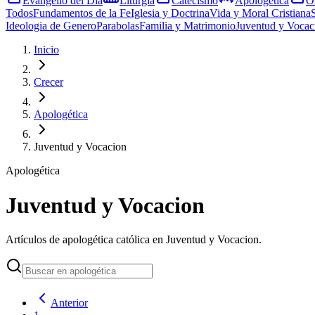
Evangelio del Día
Liturgia
Catecismo
Apologética
O
Todos
Fundamentos de la Fe
Iglesia y Doctrina
Vida y Moral Cristiana
Ideologia de Genero
Parabolas
Familia y Matrimonio
Juventud y Vocac
Inicio
Crecer
Apologética
Juventud y Vocacion
Apologética
Juventud y Vocacion
Artículos de apologética católica en Juventud y Vocacion.
Anterior