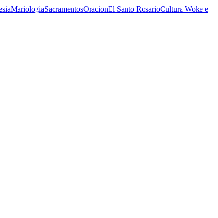
esia
Mariologia
Sacramentos
Oracion
El Santo Rosario
Cultura Woke e