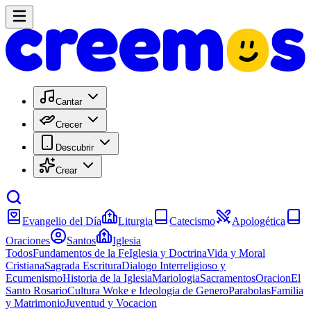
Cantar
Crecer
Descubrir
Crear
Evangelio del Día
Liturgia
Catecismo
Apologética
Oraciones
Santos
Iglesia
Todos
Fundamentos de la Fe
Iglesia y Doctrina
Vida y Moral
Cristiana
Sagrada Escritura
Dialogo Interreligioso y
Ecumenismo
Historia de la Iglesia
Mariologia
Sacramentos
Oracion
El
Santo Rosario
Cultura Woke e Ideologia de Genero
Parabolas
Familia
y Matrimonio
Juventud y Vocacion