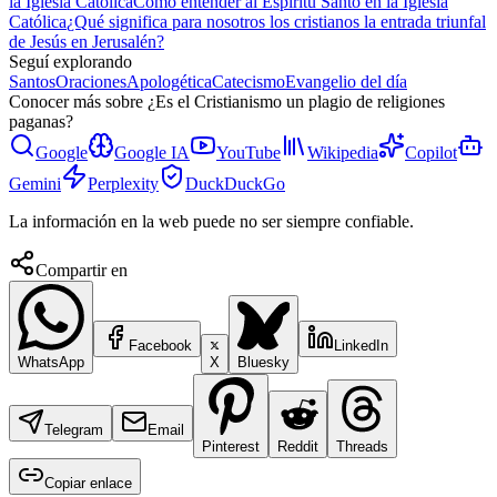
la Iglesia Católica
Cómo entender al Espíritu Santo en la Iglesia
Católica
¿Qué significa para nosotros los cristianos la entrada triunfal
de Jesús en Jerusalén?
Seguí explorando
Santos
Oraciones
Apologética
Catecismo
Evangelio del día
Conocer más sobre
¿Es el Cristianismo un plagio de religiones
paganas?
Google
Google IA
YouTube
Wikipedia
Copilot
Gemini
Perplexity
DuckDuckGo
La información en la web puede no ser siempre confiable.
Compartir en
Facebook
LinkedIn
WhatsApp
X
Bluesky
Telegram
Email
Pinterest
Reddit
Threads
Copiar enlace