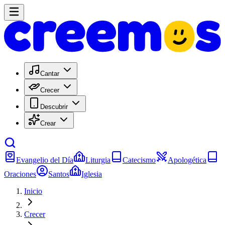
Cantar
Crecer
Descubrir
Crear
Evangelio del Día
Liturgia
Catecismo
Apologética
Oraciones
Santos
Iglesia
Inicio
Crecer