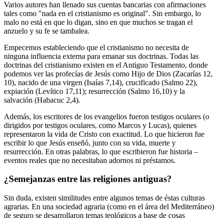
Varios autores han llenado sus cuentas bancarias con afirmaciones
tales como "nada en el cristianismo es original". Sin embargo, lo
malo no está en que lo digan, sino en que muchos se tragan el
anzuelo y su fe se tambalea.
Empecemos estableciendo que el cristianismo no necesita de
ninguna influencia externa para emanar sus doctrinas. Todas las
doctrinas del cristianismo existen en el Antiguo Testamento, donde
podemos ver las profecías de Jesús como Hijo de Dios (Zacarías 12,
10), nacido de una virgen (Isaías 7,14), crucificado (Salmo 22),
expiación (Levítico 17,11); resurrección (Salmo 16,10) y la
salvación (Habacuc 2,4).
Además, los escritores de los evangelios fueron testigos oculares (o
dirigidos por testigos oculares, como Marcos y Lucas), quienes
representaron la vida de Cristo con exactitud. Lo que hicieron fue
escribir lo que Jesús enseñó, junto con su vida, muerte y
resurrección. En otras palabras, lo que escribieron fue historia –
eventos reales que no necesitaban adornos ni préstamos.
¿Semejanzas entre las religiones antiguas?
Sin duda, existen similitudes entre algunos temas de éstas culturas
agrarias. En una sociedad agraria (como en el área del Mediterráneo)
de seguro se desarrollaron temas teológicos a base de cosas