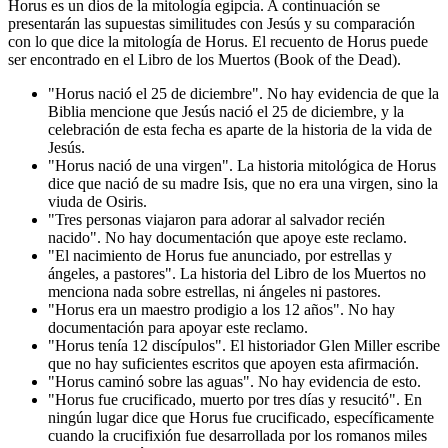
Horus es un dios de la mitología egipcia. A continuación se
presentarán las supuestas similitudes con Jesús y su comparación
con lo que dice la mitología de Horus. El recuento de Horus puede
ser encontrado en el Libro de los Muertos (Book of the Dead).
"Horus nació el 25 de diciembre". No hay evidencia de que la
Biblia mencione que Jesús nació el 25 de diciembre, y la
celebración de esta fecha es aparte de la historia de la vida de
Jesús.
"Horus nació de una virgen". La historia mitológica de Horus
dice que nació de su madre Isis, que no era una virgen, sino la
viuda de Osiris.
"Tres personas viajaron para adorar al salvador recién
nacido". No hay documentación que apoye este reclamo.
"El nacimiento de Horus fue anunciado, por estrellas y
ángeles, a pastores". La historia del Libro de los Muertos no
menciona nada sobre estrellas, ni ángeles ni pastores.
"Horus era un maestro prodigio a los 12 años". No hay
documentación para apoyar este reclamo.
"Horus tenía 12 discípulos". El historiador Glen Miller escribe
que no hay suficientes escritos que apoyen esta afirmación.
"Horus caminó sobre las aguas". No hay evidencia de esto.
"Horus fue crucificado, muerto por tres días y resucitó". En
ningún lugar dice que Horus fue crucificado, específicamente
cuando la crucifixión fue desarrollada por los romanos miles