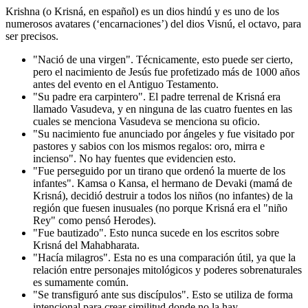
Krishna (o Krisná, en español) es un dios hindú y es uno de los
numerosos avatares (‘encarnaciones’) del dios Visnú, el octavo, para
ser precisos.
"Nació de una virgen". Técnicamente, esto puede ser cierto,
pero el nacimiento de Jesús fue profetizado más de 1000 años
antes del evento en el Antiguo Testamento.
"Su padre era carpintero". El padre terrenal de Krisná era
llamado Vasudeva, y en ninguna de las cuatro fuentes en las
cuales se menciona Vasudeva se menciona su oficio.
"Su nacimiento fue anunciado por ángeles y fue visitado por
pastores y sabios con los mismos regalos: oro, mirra e
incienso". No hay fuentes que evidencien esto.
"Fue perseguido por un tirano que ordenó la muerte de los
infantes". Kamsa o Kansa, el hermano de Devaki (mamá de
Krisná), decidió destruir a todos los niños (no infantes) de la
región que fuesen inusuales (no porque Krisná era el "niño
Rey" como pensó Herodes).
"Fue bautizado". Esto nunca sucede en los escritos sobre
Krisná del Mahabharata.
"Hacía milagros". Esta no es una comparación útil, ya que la
relación entre personajes mitológicos y poderes sobrenaturales
es sumamente común.
"Se transfiguró ante sus discípulos". Esto se utiliza de forma
intencional para crear similitud donde no la hay.