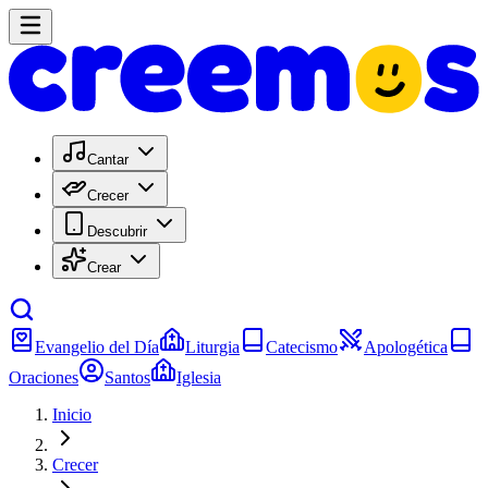
Cantar
Crecer
Descubrir
Crear
Evangelio del Día
Liturgia
Catecismo
Apologética
Oraciones
Santos
Iglesia
Inicio
Crecer