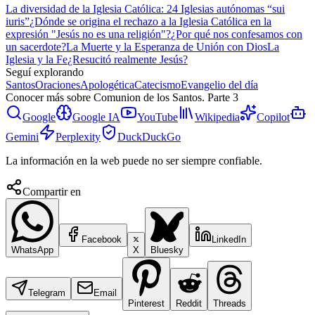
La diversidad de la Iglesia Católica: 24 Iglesias autónomas “sui
iuris”
¿Dónde se origina el rechazo a la Iglesia Católica en la
expresión "Jesús no es una religión"?
¿Por qué nos confesamos con
un sacerdote?
La Muerte y la Esperanza de Unión con Dios
La
Iglesia y la Fe
¿Resucitó realmente Jesús?
Seguí explorando
Santos
Oraciones
Apologética
Catecismo
Evangelio del día
Conocer más sobre
Comunion de los Santos. Parte 3
Google
Google IA
YouTube
Wikipedia
Copilot
Gemini
Perplexity
DuckDuckGo
La información en la web puede no ser siempre confiable.
Compartir en
Facebook
LinkedIn
WhatsApp
X
Bluesky
Telegram
Email
Pinterest
Reddit
Threads