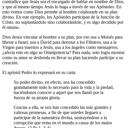
contradice que Jesús sea el encargado de hablar en nombre de Dios,
y que al mismo tiempo Jesús lo haga a través de sus Apóstoles. En
esto vemos como Dios permite al hombre colaborarle en su plan
divino. En este ejemplo, los Apóstoles participan de la función de
Cristo, no suplantándolo sino colaborándole, y es algo decidido por
él mismo.
Dios desea vincular al hombre a su plan, por eso usa a Moisés para
liberar a Israel, usa a David para derrotar a los Filisteos, usa a la
Virgen para traernos a Jesús, usa a los ángeles como mensajeros;
¿afecta esto en algo su Omnipotencia? Para nada, solo logra mostrar
como su amor se desborda en llevar su plan haciendo partícipe a su
creación.
El apóstol Pedro lo expresará en su carta:
Su poder divino, en efecto, nos ha concedido
gratuitamente todo lo necesario para la vida y la piedad,
haciéndonos conocer a aquel que nos llamó por la
fuerza de su propia gloria.
Gracias a ella, se nos han concedido las más grandes y
valiosas promesas, a fin de que ustedes lleguen a
participar de la naturaleza divina, sustrayéndose a la
corrupción que reina en el mundo a causa de los malos
deseos. (2 Pe 1, 3-4)