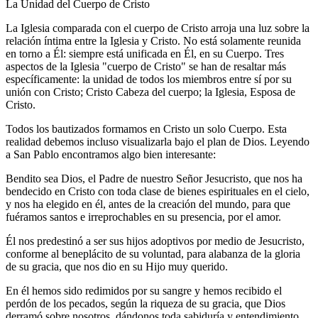
La Unidad del Cuerpo de Cristo
La Iglesia comparada con el cuerpo de Cristo arroja una luz sobre la
relación íntima entre la Iglesia y Cristo. No está solamente reunida
en torno a Él: siempre está unificada en Él, en su Cuerpo. Tres
aspectos de la Iglesia "cuerpo de Cristo" se han de resaltar más
específicamente: la unidad de todos los miembros entre sí por su
unión con Cristo; Cristo Cabeza del cuerpo; la Iglesia, Esposa de
Cristo.
Todos los bautizados formamos en Cristo un solo Cuerpo. Esta
realidad debemos incluso visualizarla bajo el plan de Dios. Leyendo
a San Pablo encontramos algo bien interesante:
Bendito sea Dios, el Padre de nuestro Señor Jesucristo, que nos ha
bendecido en Cristo con toda clase de bienes espirituales en el cielo,
y nos ha elegido en él, antes de la creación del mundo, para que
fuéramos santos e irreprochables en su presencia, por el amor.
Él nos predestinó a ser sus hijos adoptivos por medio de Jesucristo,
conforme al beneplácito de su voluntad, para alabanza de la gloria
de su gracia, que nos dio en su Hijo muy querido.
En él hemos sido redimidos por su sangre y hemos recibido el
perdón de los pecados, según la riqueza de su gracia, que Dios
derramó sobre nosotros, dándonos toda sabiduría y entendimiento.