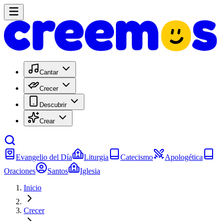
Cantar
Crecer
Descubrir
Crear
Evangelio del Día
Liturgia
Catecismo
Apologética
Oraciones
Santos
Iglesia
Inicio
Crecer