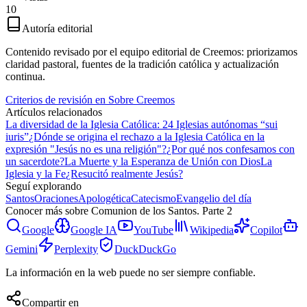
10
Autoría editorial
Contenido revisado por el equipo editorial de Creemos: priorizamos
claridad pastoral, fuentes de la tradición católica y actualización
continua.
Criterios de revisión en Sobre Creemos
Artículos relacionados
La diversidad de la Iglesia Católica: 24 Iglesias autónomas “sui
iuris”
¿Dónde se origina el rechazo a la Iglesia Católica en la
expresión "Jesús no es una religión"?
¿Por qué nos confesamos con
un sacerdote?
La Muerte y la Esperanza de Unión con Dios
La
Iglesia y la Fe
¿Resucitó realmente Jesús?
Seguí explorando
Santos
Oraciones
Apologética
Catecismo
Evangelio del día
Conocer más sobre
Comunion de los Santos. Parte 2
Google
Google IA
YouTube
Wikipedia
Copilot
Gemini
Perplexity
DuckDuckGo
La información en la web puede no ser siempre confiable.
Compartir en