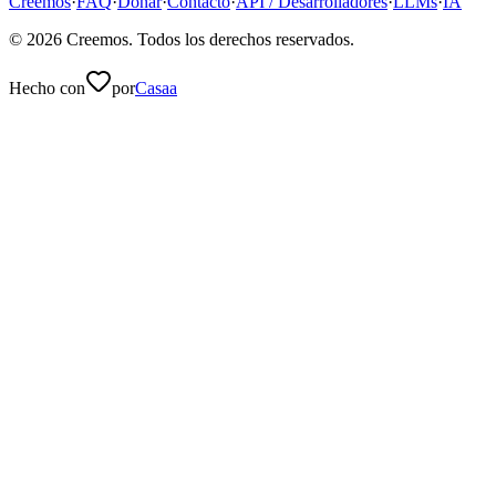
Creemos
·
FAQ
·
Donar
·
Contacto
·
API / Desarrolladores
·
LLMs
·
IA
©
2026
Creemos
. Todos los derechos reservados.
Hecho con
por
Casaa