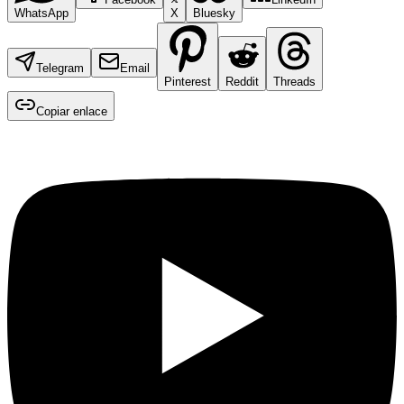
WhatsApp
X
Bluesky
Telegram
Email
Pinterest
Reddit
Threads
Copiar enlace