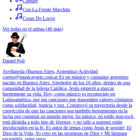
Cantare
Con La Frente Marchita
Cosas De Locos
Ver todas en el artista
(
40
más)
Daniel Poli
Avellaneda (Buenos Aires, Argentina) Actividad
correo@musicayarte.com.ar Es un músico y cantautor argentino
nacido en Buenos Aires. Alrededor de los 16 años, dentro de una
comunidad de la Iglesia Católica, Jesús empezó a marcar
fuertemente su vida. Hoy, como músico es reconocido en
Latinoamérica, por sus canciones que transmiten valores cristianos
como solidaridad, justicia y paz. Construyó su trayectoria desde la
convicción de que las canciones son también herramientas en la
lucha por construir un mundo mejor. Su música, en estilo pop-rock,
está dirigida a todo tipo de jóvenes, y no sólo a quienes están
involucrados en la fe. Es autor de temas como Jesús te seguiré, El
Dios de la Vida, Yo creo en las promesas de Dios y Mi lámpara
encendida, entre otros.