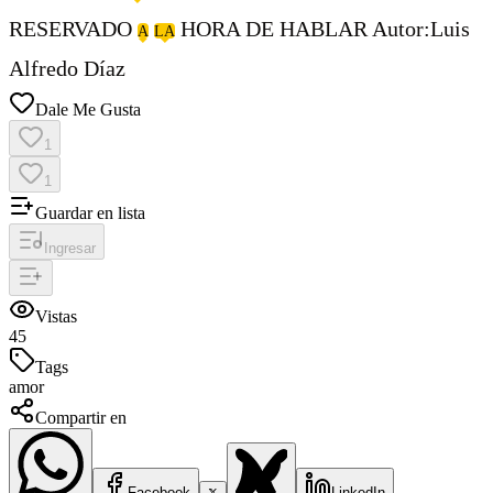
RESERVADO
HORA DE HABLAR Autor:Luis
A
LA
Alfredo Díaz
Dale Me Gusta
1
1
Guardar en lista
Ingresar
Vistas
45
Tags
amor
Compartir en
Facebook
LinkedIn