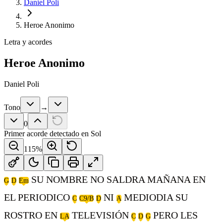
Daniel Poli
Heroe Anonimo
Letra y acordes
Heroe Anonimo
Daniel Poli
Tono
→
0
Primer acorde detectado en
Sol
115
%
SU NOMBRE NO SALDRA MAÑANA EN
G
D
Em
EL PERIODICO
NI
MEDIODIA SU
C
C9/B
D
A
ROSTRO EN
TELEVISIÓN
PERO LES
LA
C
D
G