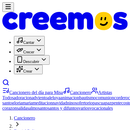
Cantar
Crecer
Descubrir
Crear
Cancionero del día para Misa
Cancionero
Artistas
Todos
adoracion
adviento
aleluya
animacion
bautismo
comunion
cordero
santo
gloria
maria
meditacion
navidad
ninos
ofertorio
pascua
paz
pentecost
corazon
salida
salmo
santo
santos y difuntos
varios
vocacionales
Cancionero