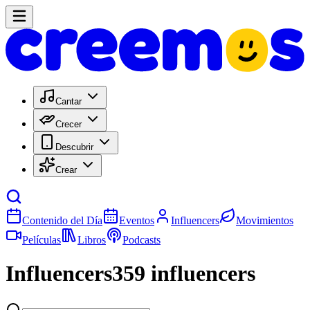
Cantar
Crecer
Descubrir
Crear
Contenido del Día
Eventos
Influencers
Movimientos
Películas
Libros
Podcasts
Influencers
359
influencers