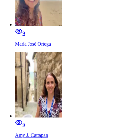
9
María José Ortega
6
Amy J. Cattapan