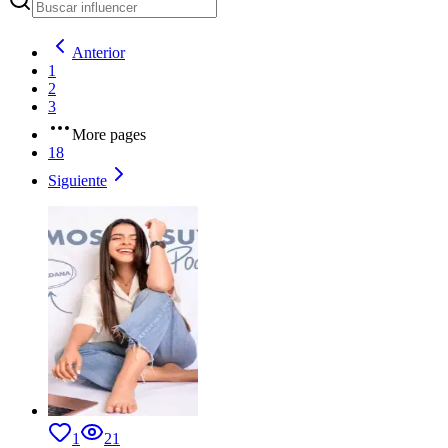
Anterior
1
2
3
More pages
18
Siguiente
1
21