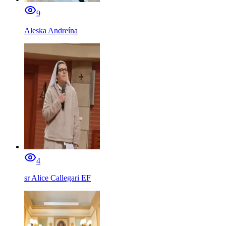
9
Aleska Andreína
4
sr Alice Callegari EF