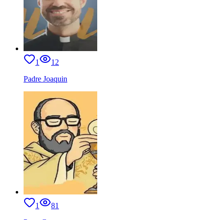
1
12
Padre Joaquin
1
81