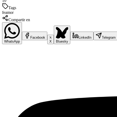
10
Tags
fe
amor
Compartir en
Facebook
LinkedIn
Telegram
WhatsApp
X
Bluesky