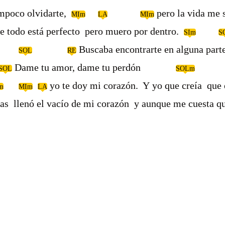
mpoco olvidarte,
pero la vida
MIm
LA
MIm
e todo está perfecto pero muero por dentro.
SIm
S
zón.
Buscaba encontrarte en algun
SOL
RE
Dame tu amor, dame tu perdón
SOL
SOLm
yo te doy mi corazón. Y yo que creía que 
m
MIm
LA
as llenó el vacío de mi corazón y aunque me cuesta 