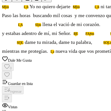
Yo no quiero dejarte
ni ta
MIm
LA
MIm
LA
Paso las horas buscando mil cosas y me convenzo qu
llena el vació de mi cora
LA
SIm
y estabas adentro de mí, mi Señor.
RE
FA#m
dame tu mirada, dame tu palabra,
SOL
SOL
mientras me protegías.
nueva vida que vos prometí
La
Dale Me Gusta
0
Guardar en lista
Ingresar
Vistas