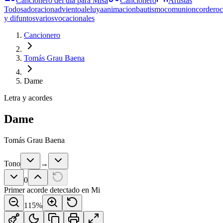
Cancionero del día para Misa
Cancionero
Artistas
Todos
adoracion
adviento
aleluya
animacion
bautismo
comunion
cordero
y difuntos
varios
vocacionales
Cancionero
Tomás Grau Baena
Dame
Letra y acordes
Dame
Tomás Grau Baena
Tono
→
0
Primer acorde detectado en
Mi
115
%