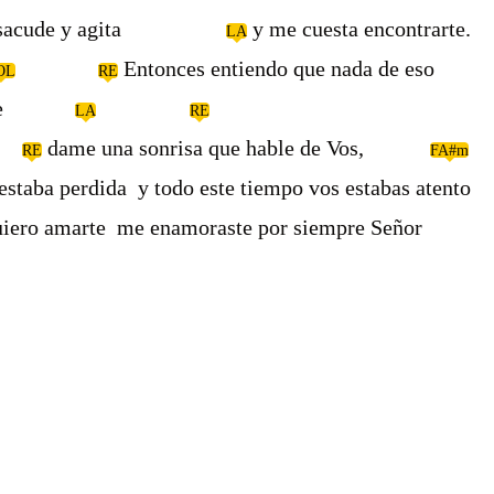
 me sacude y agita
y me cuesta encontrarte.
LA
Entonces entiendo que nada de eso
OL
RE
a parte
LA
RE
dame una sonrisa que hable de Vos,
RE
FA#m
estaba perdida y todo este tiempo vos estabas atento
quiero amarte me enamoraste por siempre Señor