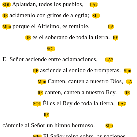
Aplaudan, todos los pueblos,
SOL
LA7
aclámenlo con gritos de alegría;
RE
SIm
porque el Altísimo, es temible,
MIm
LA
es el soberano de toda la tierra.
RE
RE
SOL
El Señor asciende entre aclamaciones,
LA7
asciende al sonido de trompetas.
RE
SIm
Canten, canten a nuestro Dios,
MIm
LA
canten, canten a nuestro Rey.
RE
RE
Él es el Rey de toda la tierra,
SOL
LA7
RE
cántenle al Señor un himno hermoso.
SIm
El Señor reina sobre las naciones
MIm