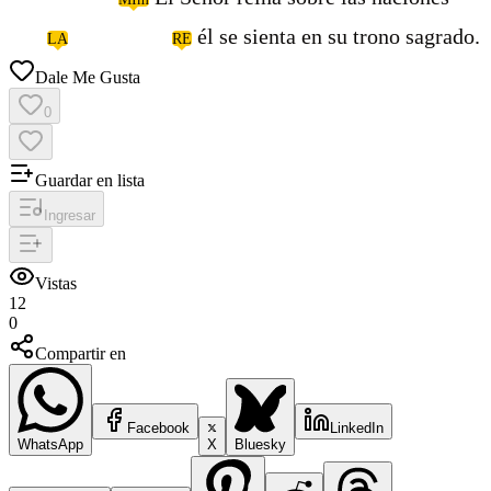
él se sienta en su trono sagrado.
LA
RE
Dale Me Gusta
0
Guardar en lista
Ingresar
Vistas
12
0
Compartir en
Facebook
LinkedIn
WhatsApp
X
Bluesky