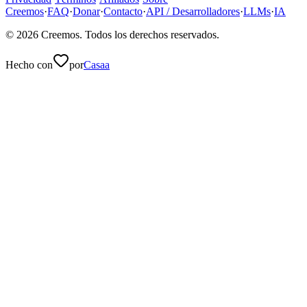
Creemos
·
FAQ
·
Donar
·
Contacto
·
API / Desarrolladores
·
LLMs
·
IA
©
2026
Creemos
. Todos los derechos reservados.
Hecho con
por
Casaa