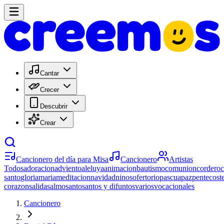
Cantar
Crecer
Descubrir
Crear
Cancionero del día para Misa
Cancionero
Artistas
Todos
adoracion
adviento
aleluya
animacion
bautismo
comunion
cordero
santo
gloria
maria
meditacion
navidad
ninos
ofertorio
pascua
paz
pentecost
corazon
salida
salmo
santo
santos y difuntos
varios
vocacionales
Cancionero