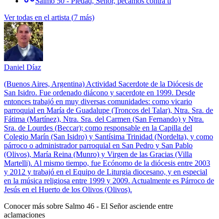
Salmo 50 - Piedad, Señor, pecamos contra ti
Ver todas en el artista
(
7
más)
Daniel Díaz
(Buenos Aires, Argentina) Actividad Sacerdote de la Diócesis de
San Isidro. Fue ordenado diácono y sacerdote en 1999. Desde
entonces trabajó en muy diversas comunidades: como vicario
parroquial en María de Guadalupe (Troncos del Talar), Ntra. Sra. de
Fátima (Martínez), Ntra. Sra. del Carmen (San Fernando) y Ntra.
Sra. de Lourdes (Beccar); como responsable en la Capilla del
Colegio Marín (San Isidro) y Santísima Trinidad (Nordelta), y como
párroco o administrador parroquial en San Pedro y San Pablo
(Olivos), María Reina (Munro) y Virgen de las Gracias (Villa
Martelli). Al mismo tiempo, fue Ecónomo de la diócesis entre 2003
y 2012 y trabajó en el Equipo de Liturgia diocesano, y en especial
en la música religiosa entre 1999 y 2009. Actualmente es Párroco de
Jesús en el Huerto de los Olivos (Olivos).
Conocer más sobre
Salmo 46 - El Señor asciende entre
aclamaciones