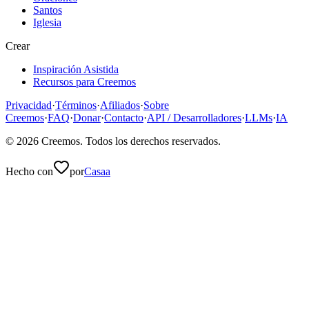
Santos
Iglesia
Crear
Inspiración Asistida
Recursos para Creemos
Privacidad
·
Términos
·
Afiliados
·
Sobre
Creemos
·
FAQ
·
Donar
·
Contacto
·
API / Desarrolladores
·
LLMs
·
IA
©
2026
Creemos
. Todos los derechos reservados.
Hecho con
por
Casaa