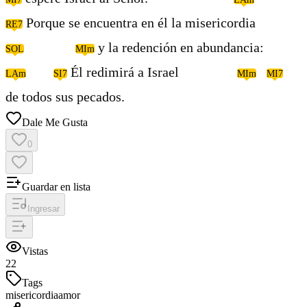
Porque se encuentra en él la misericordia
RE7
y la redención en abundancia:
SOL
MIm
Él redimirá a Israel
LAm
SI7
MIm
MI7
de todos sus pecados.
Dale Me Gusta
0
Guardar en lista
Ingresar
Vistas
22
Tags
misericordia
amor