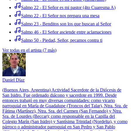
Salmo 22 - El Señor es mi pastor (4to Cuaresma A)
Salmo 22 - El Señor nos prepara una mesa
Salmo 23 - Benditos son los que buscan al Señor
Salmo 46 - El Señor asciende entre aclamaciones
Salmo 50 - Piedad, Señor, pecamos contra ti
Ver todas en el artista
(
7
más)
Daniel Díaz
(Buenos Aires, Argentina) Actividad Sacerdote de la Diócesis de
San Isidro. Fue ordenado diácono y sacerdote en 1999. Desde
entonces trabajó en muy diversas comunidades: como vicario
parroquial en María de Guadalupe (Troncos del Talar), Ntra. Sra. de
Fátima (Martínez), Ntra. Sra. del Carmen (San Fernando) y Ntra.
Sra. de Lourdes (Beccar); como responsable en la Capilla del
Colegio Marín (San Isidro) y Santísima Trinidad (Nordelta), y como
párroco o administrador parroquial en San Pedro y San Pablo