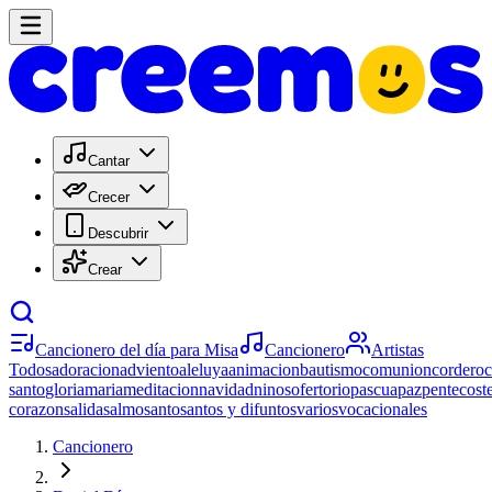
Cantar
Crecer
Descubrir
Crear
Cancionero del día para Misa
Cancionero
Artistas
Todos
adoracion
adviento
aleluya
animacion
bautismo
comunion
cordero
santo
gloria
maria
meditacion
navidad
ninos
ofertorio
pascua
paz
pentecost
corazon
salida
salmo
santo
santos y difuntos
varios
vocacionales
Cancionero