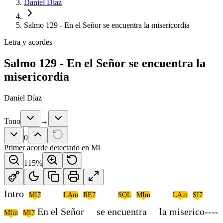
Daniel Díaz
Salmo 129 - En el Señor se encuentra la misericordia
Letra y acordes
Salmo 129 - En el Señor se encuentra la
misericordia
Daniel Díaz
Tono
→
0
Primer acorde detectado en
Mi
115
%
Intro
MI7
LAm
RE7
SOL
MIm
LAm
SI7
En el Señor se encuentra la miserico----
MIm
MI7