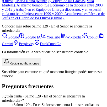
(Olivos), María Reina (Munro) y Virgen de las Gracias (Villa
Martelli). Al mismo tiempo, fue Ecónomo de la diócesis entre 2003
y 2012 y trabajó en el Equipo de Liturgia diocesano, y en especial
en la música religiosa entre 1999 y 2009. Actualmente es Párroco de
Jesús en el Huerto de los Olivos (Olivos).
Conocer más sobre
Salmo 129 - En el Señor se encuentra la
misericordia
Google
Google IA
YouTube
Wikipedia
Copilot
Gemini
Perplexity
DuckDuckGo
La información en la web puede no ser siempre confiable.
Recibir notificaciones
Suscribite para enterarte en qué momento litúrgico podés tocar esta
canción
Preguntas frecuentes
¿Quién canta «Salmo 129 - En el Señor se encuentra la
misericordia»?
«Salmo 129 - En el Señor se encuentra la misericordia» es