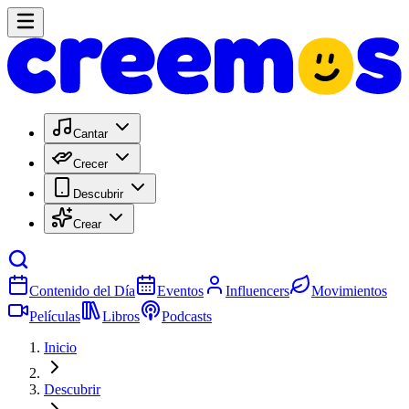
Cantar
Crecer
Descubrir
Crear
Contenido del Día
Eventos
Influencers
Movimientos
Películas
Libros
Podcasts
Inicio
Descubrir