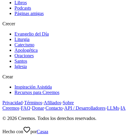
Libros
Podcasts
Páginas amigas
Crecer
Evangelio del Día
Liturgia
Catecismo
Apologética
Oraciones
Santos
Iglesia
Crear
Inspiración Asistida
Recursos para Creemos
Privacidad
·
Términos
·
Afiliados
·
Sobre
Creemos
·
FAQ
·
Donar
·
Contacto
·
API / Desarrolladores
·
LLMs
·
IA
©
2026
Creemos
. Todos los derechos reservados.
Hecho con
por
Casaa