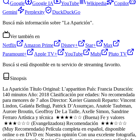
Google
Google IA
YouTube
Wikipedia
Copilot
Gemini
Perplexity
DuckDuckGo
Buscá más información sobre "La Aparición".
Ver también en
Netflix
Amazon Prime
Disney+
Star+
Max
Paramount+
Apple TV+
YouTube
Mubi
Pluto TV
Buscá si está disponible en tu servicio de streaming favorito.
Sinopsis
La Aparición Título Original: L’apparition País: Francia Duración:
140 minutos Año: 2018 Clasificación por edades: No recomendada
para menores de 7 años Director: Xavier Giannoli Reparto: Vincent
Lindon, Galatéa Bellugi, Patrick D’Assumçao, Anatole Taubman,
Aurore Broutin, Geoffroy De La Taille, Axelle Simon, Sandrine
Ferraro Artística y técnica ★★★★☆☆ (Buena) Fe y valores
★★★☆☆☆ (Evangelizadora) Recomendación ★★★☆☆☆
(Muy Recomendada) Película completa en español, disponible
online o en DVD en: Nuestra opinión Con una excelente fotografía,