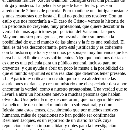
el cineasta francés, Xavier Giannoli, consigue crear una película de
intriga y misterio. La película se puede hacer lenta, pues son
alrededor de 2 horas de película. Pero mantiene una intriga constante
y unas respuestas que hasta el final no podremos resolver. Con un
estilo que nos recordaría a «El caso de Cristo» vemos la historia de
un periodista no creyente, muy profesional, que quiere descubrir la
verdad de unas apariciones por petición del Vaticano. Jacques
Mayano, nuestro protagonista, empezará a abrir su mente a la
posibilidad de que el mundo de las almas y la fe es una realidad. El
final es tal vez desconcertante, pero está justificado y es coherente
con la historia que trata y con unos personajes muy humanos que los
lleva hasta el límite de sus sufrimientos. Algo que podemos destacar
es que es una película para un público general, incluso para no
creyentes, y que ayuda a abrir un poco la mente a la posibilidad de
que el mundo espiritual es una realidad que debemos tener presente.
«La Aparición» critica el mercado que se crea alrededor de las
apariciones marianas, y crea un misterio que el espectador desea por
encontrar la verdad, como a nuestro protagonista. Una verdad que te
llevará a abrir un horizonte nuevo a muchas personas que habían
olvidado. Una película muy de cineforum, que no deja indiferente.
La película te descubre el mundo de lo sobrenatural, y cómo la
Iglesia trata estos temas, descubriendo que por muchos motivos
humanos, miles de apariciones no han podido ser confirmadas.
Resumen Jacques, es un reportero de un diario francés cuya
reputación sobre su imparcialidad y dotes para la investigación