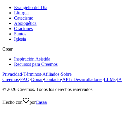
Evangelio del Día
Liturgia
Catecismo
Apologética
Oraciones
Santos
Iglesia
Crear
Inspiración Asistida
Recursos para Creemos
Privacidad
·
Términos
·
Afiliados
·
Sobre
Creemos
·
FAQ
·
Donar
·
Contacto
·
API / Desarrolladores
·
LLMs
·
IA
©
2026
Creemos
. Todos los derechos reservados.
Hecho con
por
Casaa