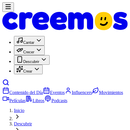
Cantar
Crecer
Descubrir
Crear
Contenido del Día
Eventos
Influencers
Movimientos
Películas
Libros
Podcasts
Inicio
Descubrir