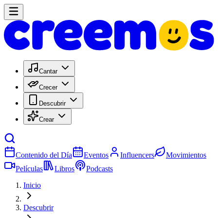
Cantar
Crecer
Descubrir
Crear
Contenido del Día
Eventos
Influencers
Movimientos
Películas
Libros
Podcasts
Inicio
Descubrir