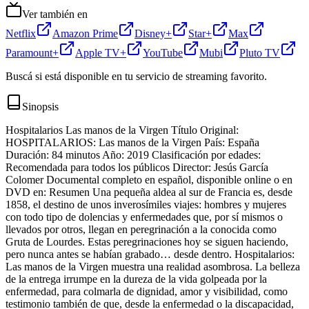
Ver también en
Netflix
Amazon Prime
Disney+
Star+
Max
Paramount+
Apple TV+
YouTube
Mubi
Pluto TV
Buscá si está disponible en tu servicio de streaming favorito.
Sinopsis
Hospitalarios Las manos de la Virgen Título Original:
HOSPITALARIOS: Las manos de la Virgen País: España
Duración: 84 minutos Año: 2019 Clasificación por edades:
Recomendada para todos los públicos Director: Jesús García
Colomer Documental completo en español, disponible online o en
DVD en: Resumen Una pequeña aldea al sur de Francia es, desde
1858, el destino de unos inverosímiles viajes: hombres y mujeres
con todo tipo de dolencias y enfermedades que, por sí mismos o
llevados por otros, llegan en peregrinación a la conocida como
Gruta de Lourdes. Estas peregrinaciones hoy se siguen haciendo,
pero nunca antes se habían grabado… desde dentro. Hospitalarios:
Las manos de la Virgen muestra una realidad asombrosa. La belleza
de la entrega irrumpe en la dureza de la vida golpeada por la
enfermedad, para colmarla de dignidad, amor y visibilidad, como
testimonio también de que, desde la enfermedad o la discapacidad,