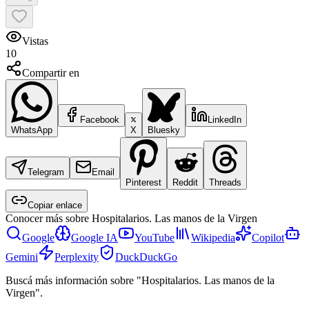
Vistas
10
Compartir en
Facebook
LinkedIn
WhatsApp
X
Bluesky
Telegram
Email
Pinterest
Reddit
Threads
Copiar enlace
Conocer más sobre
Hospitalarios. Las manos de la Virgen
Google
Google IA
YouTube
Wikipedia
Copilot
Gemini
Perplexity
DuckDuckGo
Buscá más información sobre "Hospitalarios. Las manos de la
Virgen".