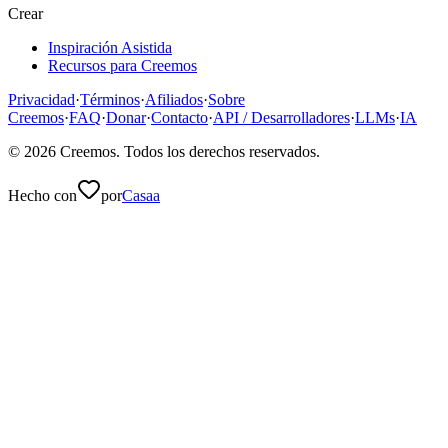
Crear
Inspiración Asistida
Recursos para Creemos
Privacidad
·
Términos
·
Afiliados
·
Sobre
Creemos
·
FAQ
·
Donar
·
Contacto
·
API / Desarrolladores
·
LLMs
·
IA
©
2026
Creemos
. Todos los derechos reservados.
Hecho con
por
Casaa