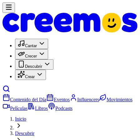
Cantar
Crecer
Descubrir
Crear
Contenido del Día
Eventos
Influencers
Movimientos
Películas
Libros
Podcasts
Inicio
Descubrir