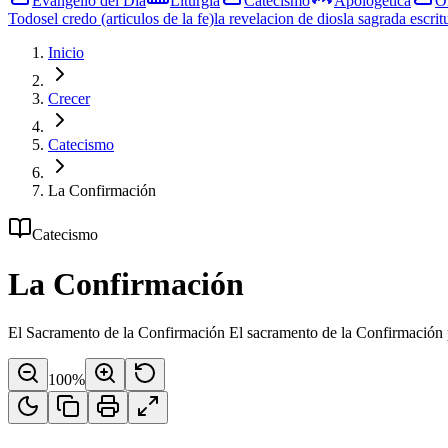
Evangelio del Día
Liturgia
Catecismo
Apologética
O
Todos
el credo (articulos de la fe)
la revelacion de dios
la sagrada escrit
Inicio
Crecer
Catecismo
La Confirmación
Catecismo
La Confirmación
El Sacramento de la Confirmación El sacramento de la Confirmación perf
100
%