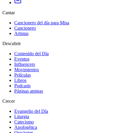
Cantar
Cancionero del día para Misa
Cancionero
Artistas
Descubrir
Contenido del Día
Eventos
Influencers
Movimientos
Películas
Libros
Podcasts
Páginas amigas
Crecer
Evangelio del Día
Liturgia
Catecismo
Apologética
Oraciones