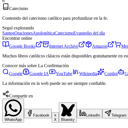
6
Catecismo
Contenido del catecismo católico para profundizar en la fe.
Seguí explorando
Santos
Oraciones
Apologética
Catecismo
Evangelio del día
Encontrar online
Google Books
Internet Archive
Amazon
Mer
Muchos libros católicos clásicos están disponibles gratuitamente en es
Conocer más sobre
La Confirmación
Google
Google IA
YouTube
Wikipedia
Copilot
G
La información en la web puede no ser siempre confiable.
Compartir en
Facebook
LinkedIn
Telegram
WhatsApp
X
Bluesky