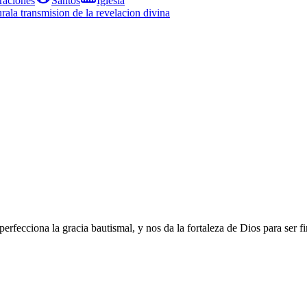
raciones
Santos
Iglesia
ura
la transmision de la revelacion divina
ecciona la gracia bautismal, y nos da la fortaleza de Dios para ser fir