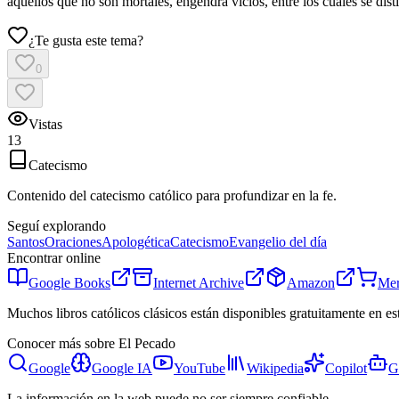
aquellos que no son mortales, engendra vicios, entre los cuales se dist
¿Te gusta este tema?
0
Vistas
13
Catecismo
Contenido del catecismo católico para profundizar en la fe.
Seguí explorando
Santos
Oraciones
Apologética
Catecismo
Evangelio del día
Encontrar online
Google Books
Internet Archive
Amazon
Mer
Muchos libros católicos clásicos están disponibles gratuitamente en es
Conocer más sobre
El Pecado
Google
Google IA
YouTube
Wikipedia
Copilot
G
La información en la web puede no ser siempre confiable.