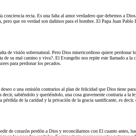
y la conciencia recta. Es una falta al amor verdadero que debemos a Dio
n, pero que en verdad son dañinos para el hombre. El Papa Juan Pablo II 
lta de visión sobrenatural. Pero Dios misericordioso quiere perdonar l
rta de su mal camino y viva?. El Evangelio nos repite este llamado a la
sores para perdonar los pecados.
 deseo o una omisión contrarios al plan de felicidad que Dios tiene par
 decir, sabiéndolo y queriéndolo, una cosa gravemente contraria a la le
a pérdida de la caridad y la privación de la gracia santificante, es decir
dir de corazón perdón a Dios y reconciliarnos con El cuanto antes, ha