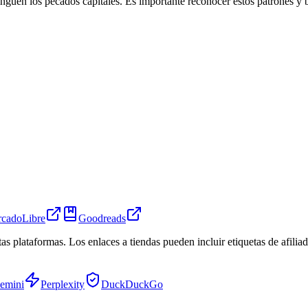
inguen los pecados capitales. Es importante reconocer estos patrones y b
cadoLibre
Goodreads
tas plataformas. Los enlaces a tiendas pueden incluir etiquetas de afil
emini
Perplexity
DuckDuckGo