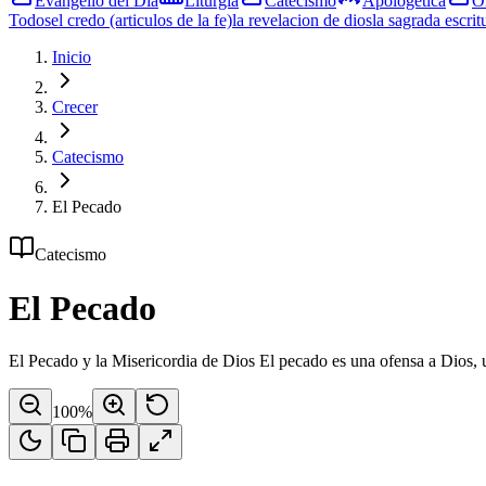
Evangelio del Día
Liturgia
Catecismo
Apologética
O
Todos
el credo (articulos de la fe)
la revelacion de dios
la sagrada escrit
Inicio
Crecer
Catecismo
El Pecado
Catecismo
El Pecado
El Pecado y la Misericordia de Dios El pecado es una ofensa a Dios, una
100
%