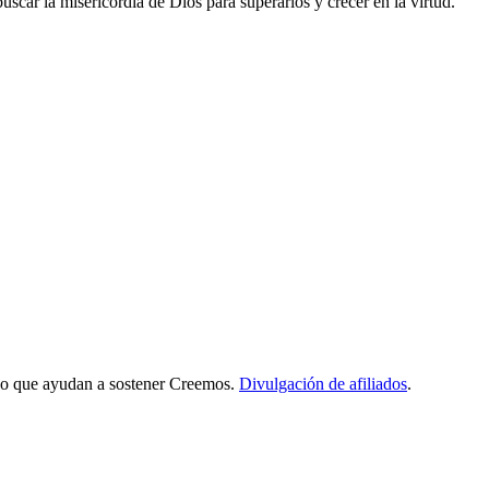
uscar la misericordia de Dios para superarlos y crecer en la virtud.
iado que ayudan a sostener Creemos.
Divulgación de afiliados
.