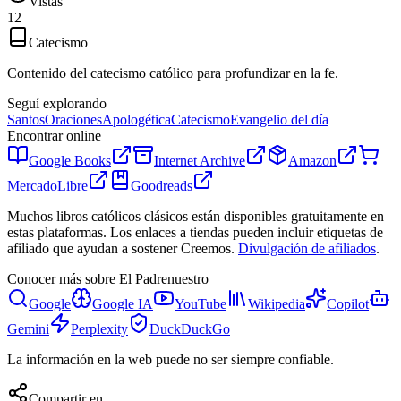
Vistas
12
Catecismo
Contenido del catecismo católico para profundizar en la fe.
Seguí explorando
Santos
Oraciones
Apologética
Catecismo
Evangelio del día
Encontrar online
Google Books
Internet Archive
Amazon
MercadoLibre
Goodreads
Muchos libros católicos clásicos están disponibles gratuitamente en
estas plataformas. Los enlaces a tiendas pueden incluir etiquetas de
afiliado que ayudan a sostener Creemos.
Divulgación de afiliados
.
Conocer más sobre
El Padrenuestro
Google
Google IA
YouTube
Wikipedia
Copilot
Gemini
Perplexity
DuckDuckGo
La información en la web puede no ser siempre confiable.
Compartir en