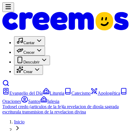
Cantar
Crecer
Descubrir
Crear
Evangelio del Día
Liturgia
Catecismo
Apologética
Oraciones
Santos
Iglesia
Todos
el credo (articulos de la fe)
la revelacion de dios
la sagrada
escritura
la transmision de la revelacion divina
Inicio