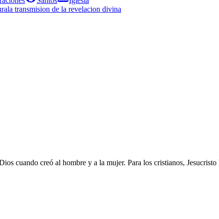
raciones
Santos
Iglesia
ura
la transmision de la revelacion divina
ios cuando creó al hombre y a la mujer. Para los cristianos, Jesucristo lo