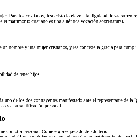
er. Para los cristianos, Jesucristo lo elevó a la dignidad de sacramento
que el matrimonio cristiano es una auténtica vocación sobrenatural.
re un hombre y una mujer cristianos, y les concede la gracia para cumpl
bilidad de tener hijos.
da uno de los dos contrayentes manifestado ante el representante de la I
os y a su santificación personal.
io
 une con otra persona? Comete grave pecado de adulterio.
io civil? Los convivientes y los unidos sólo en matrimonio civil se ha