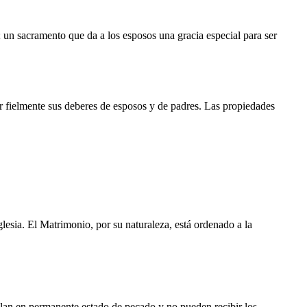
; un sacramento que da a los esposos una gracia especial para ser
ir fielmente sus deberes de esposos y de padres. Las propiedades
glesia. El Matrimonio, por su naturaleza, está ordenado a la
llan en permanente estado de pecado y no pueden recibir los