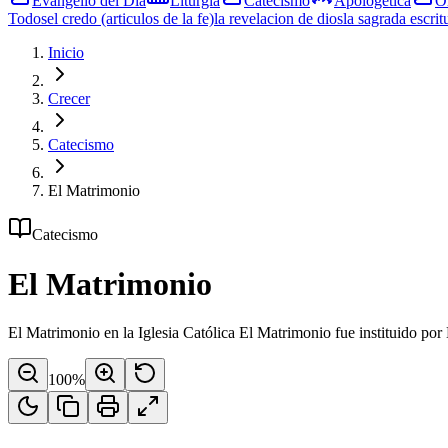
Evangelio del Día
Liturgia
Catecismo
Apologética
O
Todos
el credo (articulos de la fe)
la revelacion de dios
la sagrada escrit
Inicio
Crecer
Catecismo
El Matrimonio
Catecismo
El Matrimonio
El Matrimonio en la Iglesia Católica El Matrimonio fue instituido por D
100
%