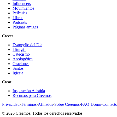
Influencers
Movimientos
Películas
Libros
Podcasts
Páginas amigas
Crecer
Evangelio del Día
Liturgia
Catecismo
Apologética
Oraciones
Santos
Iglesia
Crear
Inspiración Asistida
Recursos para Creemos
Privacidad
·
Términos
·
Afiliados
·
Sobre Creemos
·
FAQ
·
Donar
·
Contact
©
2026
Creemos
. Todos los derechos reservados.