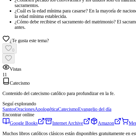
sacramentos.
¿Cuál es la edad mínima para casarse? En la mayoría de naciones
la edad mínima establecida.
¿Cómo debe recibirse el sacramento del matrimonio? El sacramen
antes.
¿Te gusta este tema?
0
Vistas
11
Catecismo
Contenido del catecismo católico para profundizar en la fe.
Seguí explorando
Santos
Oraciones
Apologética
Catecismo
Evangelio del día
Encontrar online
Google Books
Internet Archive
Amazon
Mer
Muchos libros católicos clásicos están disponibles gratuitamente en es