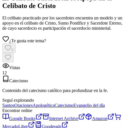
Celibato de Cristo
El celibato practicado por los sacerdotes encuentra un modelo y un
apoyo en el celibato de Cristo, Sumo Pontífice y Sacerdote Eterno,
de cuyo sacerdocio es participación el sacerdocio ministerial.
¿Te gusta este tema?
0
Vistas
12
Catecismo
Contenido del catecismo católico para profundizar en la fe.
Seguí explorando
Santos
Oraciones
Apologética
Catecismo
Evangelio del día
Encontrar online
Google Books
Internet Archive
Amazon
MercadoLibre
Goodreads