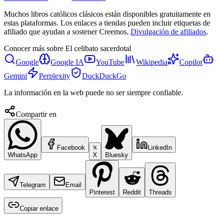
Muchos libros católicos clásicos están disponibles gratuitamente en
estas plataformas. Los enlaces a tiendas pueden incluir etiquetas de
afiliado que ayudan a sostener Creemos.
Divulgación de afiliados
.
Conocer más sobre
El celibato sacerdotal
Google
Google IA
YouTube
Wikipedia
Copilot
Gemini
Perplexity
DuckDuckGo
La información en la web puede no ser siempre confiable.
Compartir en
Facebook
LinkedIn
WhatsApp
X
Bluesky
Telegram
Email
Pinterest
Reddit
Threads
Copiar enlace