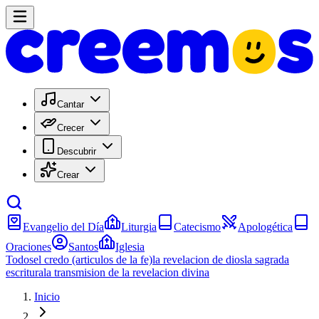
Cantar
Crecer
Descubrir
Crear
Evangelio del Día
Liturgia
Catecismo
Apologética
Oraciones
Santos
Iglesia
Todos
el credo (articulos de la fe)
la revelacion de dios
la sagrada
escritura
la transmision de la revelacion divina
Inicio