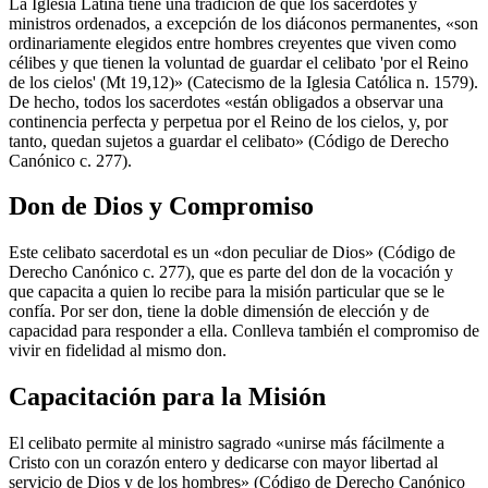
La Iglesia Latina tiene una tradición de que los sacerdotes y
ministros ordenados, a excepción de los diáconos permanentes, «son
ordinariamente elegidos entre hombres creyentes que viven como
célibes y que tienen la voluntad de guardar el celibato 'por el Reino
de los cielos' (Mt 19,12)» (Catecismo de la Iglesia Católica n. 1579).
De hecho, todos los sacerdotes «están obligados a observar una
continencia perfecta y perpetua por el Reino de los cielos, y, por
tanto, quedan sujetos a guardar el celibato» (Código de Derecho
Canónico c. 277).
Don de Dios y Compromiso
Este celibato sacerdotal es un «don peculiar de Dios» (Código de
Derecho Canónico c. 277), que es parte del don de la vocación y
que capacita a quien lo recibe para la misión particular que se le
confía. Por ser don, tiene la doble dimensión de elección y de
capacidad para responder a ella. Conlleva también el compromiso de
vivir en fidelidad al mismo don.
Capacitación para la Misión
El celibato permite al ministro sagrado «unirse más fácilmente a
Cristo con un corazón entero y dedicarse con mayor libertad al
servicio de Dios y de los hombres» (Código de Derecho Canónico