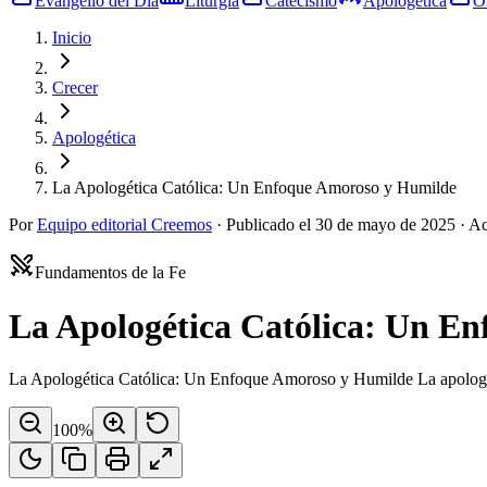
Evangelio del Día
Liturgia
Catecismo
Apologética
O
Inicio
Crecer
Apologética
La Apologética Católica: Un Enfoque Amoroso y Humilde
Por
Equipo editorial Creemos
·
Publicado el
30 de mayo de 2025
·
Ac
Fundamentos de la Fe
La Apologética Católica: Un E
La Apologética Católica: Un Enfoque Amoroso y Humilde La apologética
100
%