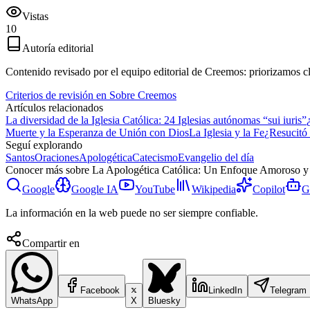
Vistas
10
Autoría editorial
Contenido revisado por el equipo editorial de Creemos: priorizamos clar
Criterios de revisión en Sobre Creemos
Artículos relacionados
La diversidad de la Iglesia Católica: 24 Iglesias autónomas “sui iuris”
Muerte y la Esperanza de Unión con Dios
La Iglesia y la Fe
¿Resucitó 
Seguí explorando
Santos
Oraciones
Apologética
Catecismo
Evangelio del día
Conocer más sobre
La Apologética Católica: Un Enfoque Amoroso 
Google
Google IA
YouTube
Wikipedia
Copilot
G
La información en la web puede no ser siempre confiable.
Compartir en
Facebook
LinkedIn
Telegram
WhatsApp
X
Bluesky