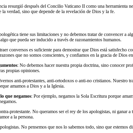
rtancia resurgió después del Concilio Vaticano II como una herramienta 
 la verdad, sino que depende de la revelación de Dios y la fe.
ologética tiene sus limitaciones y no debemos tratar de convencer a al
o algo que pueda ser inducido a través de razonamientos humanos.
raer conversos es suficiente para demostrar que Dios está satisfecho con
 razones que no somos conscientes, y confiamos en la gracia de Dios en
rgumentos
: No debemos hacer nuestra propia doctrina, sino conocer profu
tras propias opiniones.
ernos anti-protestantes, anti-ortodoxos o anti-no cristianos. Nuestro tra
porque amamos a Dios y a la Iglesia.
 lo que negamos
: Por ejemplo, negamos la Sola Escritura porque amam
 negamos.
ontra-protestante. No queramos ser el rey de los apologistas, ni ganar a t
amor a la persona.
 apologistas. No pensemos que nos lo sabemos todo, sino que estemos dis