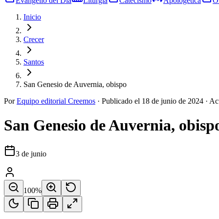
Evangelio del Día
Liturgia
Catecismo
Apologética
O
Inicio
Crecer
Santos
San Genesio de Auvernia, obispo
Por
Equipo editorial Creemos
·
Publicado el
18 de junio de 2024
·
Ac
San Genesio de Auvernia, obisp
3 de junio
100
%