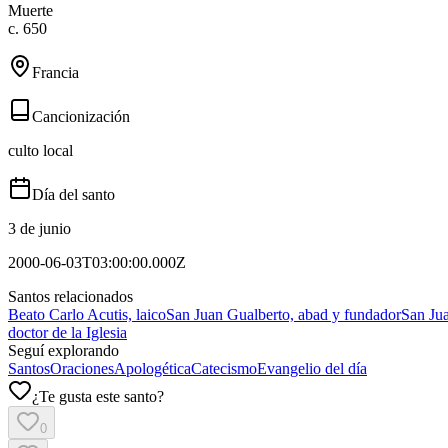
Muerte
c. 650
Francia
Cancionización
culto local
Día del santo
3 de junio
2000-06-03T03:00:00.000Z
Santos relacionados
Beato Carlo Acutis, laico
San Juan Gualberto, abad y fundador
San Jua
doctor de la Iglesia
Seguí explorando
Santos
Oraciones
Apologética
Catecismo
Evangelio del día
¿Te gusta este santo?
0