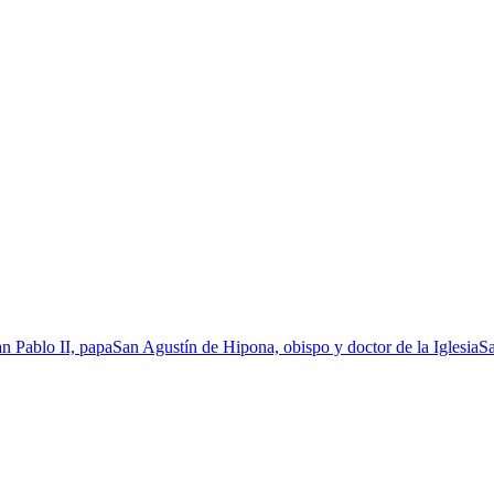
n Pablo II, papa
San Agustín de Hipona, obispo y doctor de la Iglesia
Sa