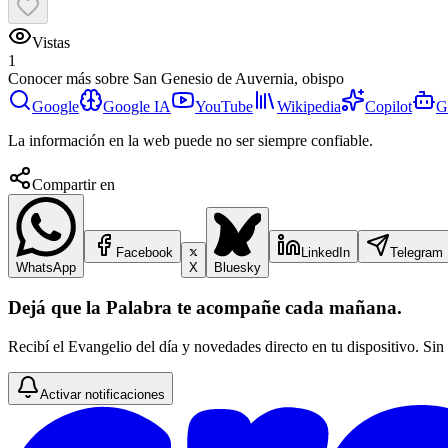
Vistas
1
Conocer más sobre
San Genesio de Auvernia, obispo
Google
Google IA
YouTube
Wikipedia
Copilot
G
La información en la web puede no ser siempre confiable.
Compartir en
Facebook
LinkedIn
Telegram
WhatsApp
X
Bluesky
Dejá que la Palabra te acompañe cada mañana.
Recibí el Evangelio del día y novedades directo en tu dispositivo. Sin
Activar notificaciones