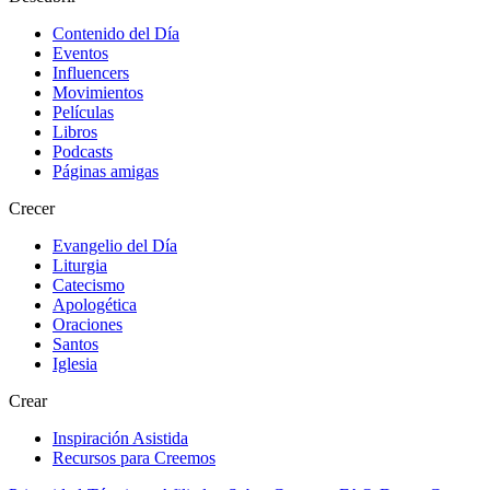
Contenido del Día
Eventos
Influencers
Movimientos
Películas
Libros
Podcasts
Páginas amigas
Crecer
Evangelio del Día
Liturgia
Catecismo
Apologética
Oraciones
Santos
Iglesia
Crear
Inspiración Asistida
Recursos para Creemos